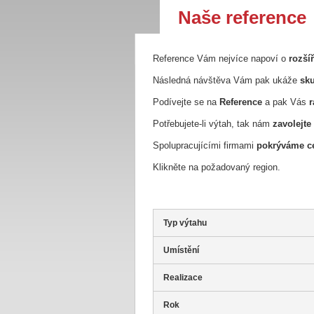
Naše reference
Reference Vám nejvíce napoví o
rozší
Následná návštěva Vám pak ukáže
sku
Podívejte se na
Reference
a pak Vás
r
Potřebujete-li výtah, tak nám
zavolejte
Spolupracujícími firmami
pokrýváme ce
Klikněte na požadovaný region.
Typ výtahu
Umístění
Realizace
Rok