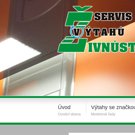
Úvod
Výtahy se značko
Úvodní strana
Modelové řady