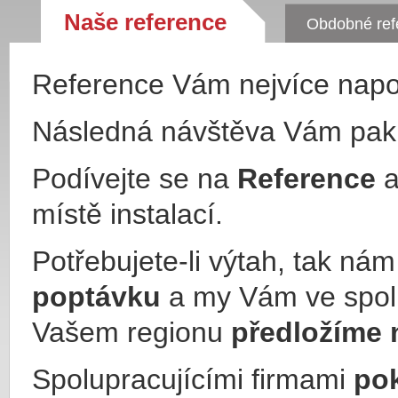
Naše reference
Obdobné ref
Reference Vám nejvíce nap
Následná návštěva Vám pa
Podívejte se na
Reference
a
místě instalací.
Potřebujete-li výtah, tak ná
poptávku
a my Vám ve spol
Vašem regionu
předložíme 
Spolupracujícími firmami
po