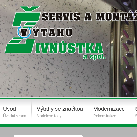
Úvod
Výtahy se značkou
Modernizace
Úvodní strana
Modelové řady
Rekonstrukce
S