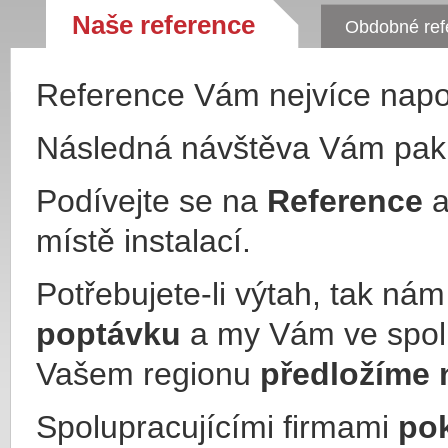
Naše reference
Obdobné ref
Reference Vám nejvíce nap
Následná návštěva Vám pa
Podívejte se na
Reference
a
místě instalací.
Potřebujete-li výtah, tak ná
poptávku
a my Vám ve spol
Vašem regionu
předložíme 
Spolupracujícími firmami
po