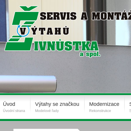
Úvod
Výtahy se značkou
Modernizace
Úvodní strana
Modelové řady
Rekonstrukce
S