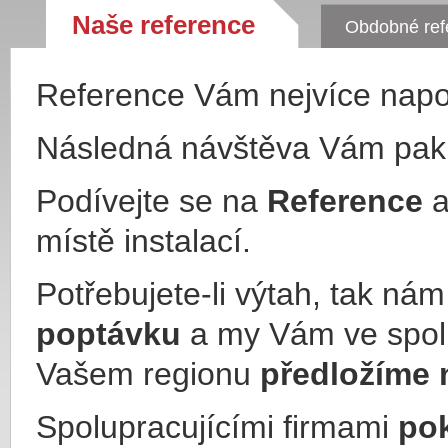
Naše reference
Obdobné ref
Reference Vám nejvíce nap
Následná návštěva Vám pa
Podívejte se na
Reference
a
místě instalací.
Potřebujete-li výtah, tak ná
poptávku
a my Vám ve spol
Vašem regionu
předložíme 
Spolupracujícími firmami
po