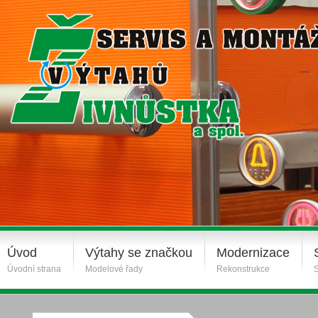
Úvod
Výtahy se značkou
Modernizace
Úvodní strana
Modelové řady
Rekonstrukce
S