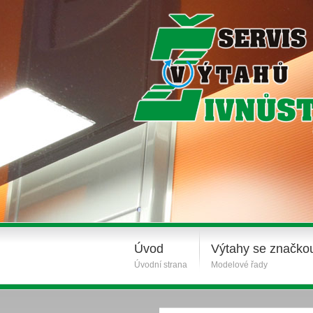
Úvod
Výtahy se značko
Úvodní strana
Modelové řady