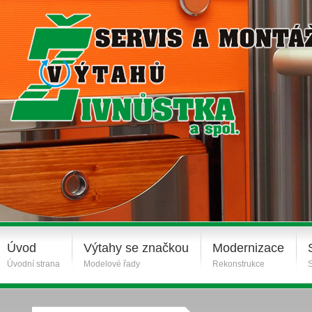
Úvod
Výtahy se značkou
Modernizace
Úvodní strana
Modelové řady
Rekonstrukce
S