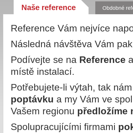
Naše reference
Obdobné ref
Reference Vám nejvíce nap
Následná návštěva Vám pa
Podívejte se na
Reference
a
místě instalací.
Potřebujete-li výtah, tak ná
poptávku
a my Vám ve spol
Vašem regionu
předložíme 
Spolupracujícími firmami
po