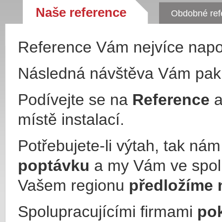
Naše reference
Obdobné ref
Reference Vám nejvíce nap
Následná návštěva Vám pa
Podívejte se na
Reference
a
místě instalací.
Potřebujete-li výtah, tak ná
poptávku
a my Vám ve spol
Vašem regionu
předložíme 
Spolupracujícími firmami
po